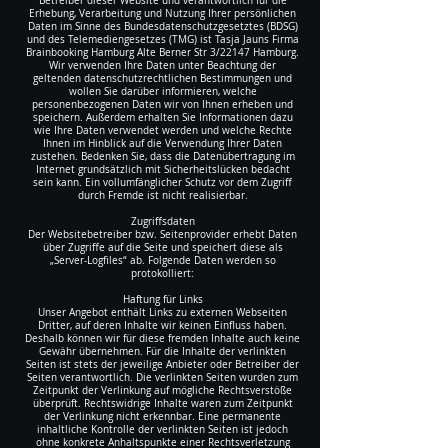
Betreiber dieser Website und verantwortlich für die
Erhebung, Verarbeitung und Nutzung Ihrer persönlichen
Daten im Sinne des Bundesdatenschutzgesetztes (BDSG)
und des Telemediengesetzes (TMG) ist Tasja Jauns Firma
Brainbooking Hamburg Alte Berner Str 3/22147 Hamburg.
Wir verwenden Ihre Daten unter Beachtung der
geltenden datenschutzrechtlichen Bestimmungen und
wollen Sie darüber informieren, welche
personenbezogenen Daten wir von Ihnen erheben und
speichern. Außerdem erhalten Sie Informationen dazu
wie Ihre Daten verwendet werden und welche Rechte
Ihnen im Hinblick auf die Verwendung Ihrer Daten
zustehen. Bedenken Sie, dass die Datenübertragung im
Internet grundsätzlich mit Sicherheitslücken bedacht
sein kann. Ein vollumfänglicher Schutz vor dem Zugriff
durch Fremde ist nicht realisierbar.
Zugriffsdaten
Der Websitebetreiber bzw. Seitenprovider erhebt Daten
über Zugriffe auf die Seite und speichert diese als
„Server-Logfiles“ ab. Folgende Daten werden so
protokolliert:
Haftung für Links
Unser Angebot enthält Links zu externen Webseiten
Dritter, auf deren Inhalte wir keinen Einfluss haben.
Deshalb können wir für diese fremden Inhalte auch keine
Gewähr übernehmen. Für die Inhalte der verlinkten
Seiten ist stets der jeweilige Anbieter oder Betreiber der
Seiten verantwortlich. Die verlinkten Seiten wurden zum
Zeitpunkt der Verlinkung auf mögliche Rechtsverstöße
überprüft. Rechtswidrige Inhalte waren zum Zeitpunkt
der Verlinkung nicht erkennbar. Eine permanente
inhaltliche Kontrolle der verlinkten Seiten ist jedoch
ohne konkrete Anhaltspunkte einer Rechtsverletzung