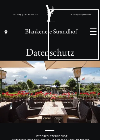
+0049 (0) 176 34551281
+0049 (040) 865236
Blankenese Strandhof
Datenschutz
Daten­schutz­erklärung