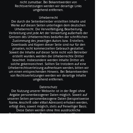
nicht zumutbar. Bei Bekanntwerden von
Rechtsverletzungen werden wir derartige Links
umgehend entfernen.
Urheberrecht
Die durch die Seitenbetreiber erstellten Inhalte und
Werke auf diesen Seiten unterliegen dem deutschen
Urheberrecht. Die Vervielfältigung, Bearbeitung,
Verbreitung und jede Art der Verwertung außerhalb der
Grenzen des Urheberrechtes bedürfen der schriftlichen
Zustimmung des jeweiligen Autors bzw. Erstellers.
Downloads und Kopien dieser Seite sind nur für den
privaten, nicht kommerziellen Gebrauch gestattet.
Soweit die Inhalte auf dieser Seite nicht vom Betreiber
erstellt wurden, werden die Urheberrechte Dritter
beachtet. Insbesondere werden Inhalte Dritter als
solche gekennzeichnet. Sollten Sie trotzdem auf eine
Urheberrechtsverletzung aufmerksam werden, bitten wir
um einen entsprechenden Hinweis. Bei Bekanntwerden
von Rechtsverletzungen werden wir derartige Inhalte
umgehend entfernen.
Datenschutz
Die Nutzung unserer Webseite ist in der Regel ohne
Angabe personenbezogener Daten möglich. Soweit auf
unseren Seiten personenbezogene Daten (beispielsweise
Name, Anschrift oder eMail-Adressen) erhoben werden,
erfolgt dies, soweit möglich, stets auf freiwilliger Basis.
Diese Daten werden ohne Ihre ausdrückliche
Zustimmung nicht an Dritte weitergegeben.
Wir weisen
darauf hin, dass die Datenübertragung im Internet (z.B.
bei der Kommunikation per E-Mail) Sicherheitslücken
aufweisen kann. Ein lückenloser Schutz der Daten vor
dem Zugriff durch Dritte ist nicht möglich.
Der Nutzung